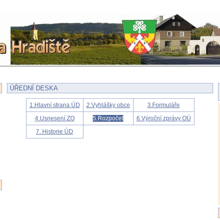
ÚŘEDNÍ DESKA
1.Hlavní strana ÚD
2.Vyhlášky obce
3.Formuláře
4.Usnesení ZO
5.Rozpočet
6.Výroční zprávy OÚ
7. Historie ÚD