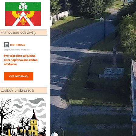
Plánované odstávky
Loukov v obrazech