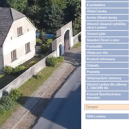
E-podatelna
Úřední deska
Archiv Úřední desky
Obecně závazné vyhlášky
obce Loukov
Územní plán
Stavební řízení v obci
Formuláře
Úřady pro Vás
Povinné informace
Odpady
Poplatky
Veřejnoprávní smlouvy
Výroční zprávy dle zákona
č. 106/1999 Sb.
Krizové řízení/ochrana
obyvatel
Ostatní
SDH Loukov