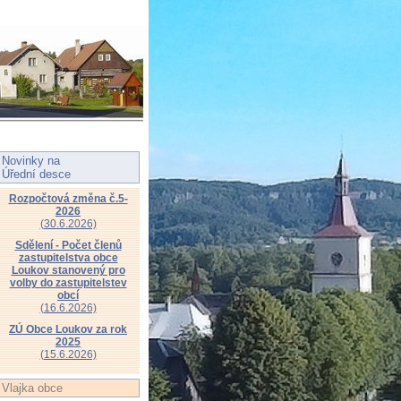
Novinky na
Úřední desce
Rozpočtová změna č.5-
2026
(30.6.2026)
Sdělení - Počet členů
zastupitelstva obce
Loukov stanovený pro
volby do zastupitelstev
obcí
(16.6.2026)
ZÚ Obce Loukov za rok
2025
(15.6.2026)
Vlajka obce