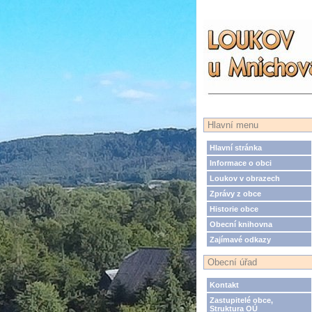
Hlavní menu
Hlavní stránka
Informace o obci
Loukov v obrazech
Zprávy z obce
Historie obce
Obecní knihovna
Zajímavé odkazy
Obecní úřad
Kontakt
Zastupitelé obce,
Struktura OÚ